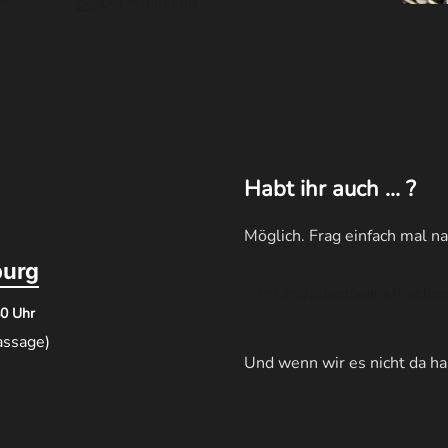
per Whatsapp
Habt ihr auch ... ?
Möglich. Frag einfach mal na
urg
info@nerdwana-hachen
40 Uhr
assage)
Und wenn wir es nicht da hab