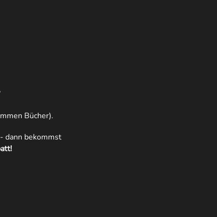
r
ommen Bücher).
- dann bekommst
tt!