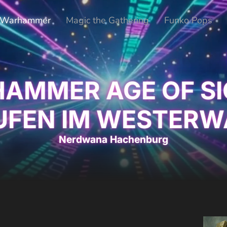
Warhammer
Magic the Gathering
Funko Pops
AMMER AGE OF S
UFEN IM WESTERW
Nerdwana Hachenburg