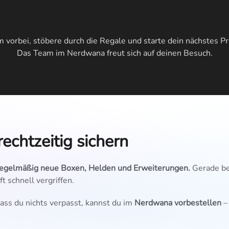
vorbei, stöbere durch die Regale und starte dein nächstes Pr
Das Team im Nerdwana freut sich auf deinen Besuch.
echtzeitig sichern
egelmäßig neue Boxen, Helden und Erweiterungen.
Gerade be
ft schnell vergriffen.
dass du nichts verpasst, kannst du im
Nerdwana vorbestellen
–